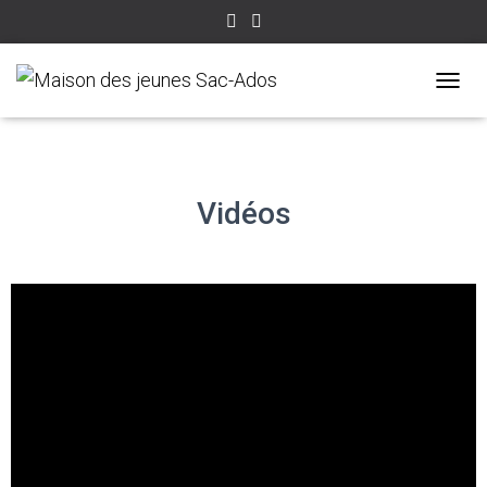
T
O
G
G
L
E
Vidéos
N
A
V
I
G
A
T
I
O
N