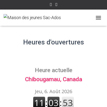
T
O
G
G
L
Heures d'ouvertures
E
N
A
V
I
G
Heure actuelle
A
T
Chibougamau, Canada
I
O
N